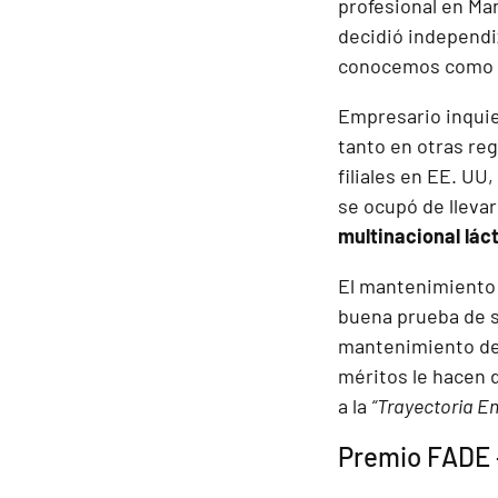
profesional en Ma
decidió independi
conocemos como
Empresario inquie
tanto en otras re
filiales en EE. UU
se ocupó de llevar
multinacional lác
El mantenimiento e
buena prueba de s
mantenimiento del
méritos le hacen 
a la
“Trayectoria E
Premio FADE 