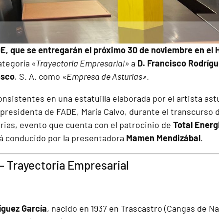
E, que se entregarán el próximo
30 de noviembre
en el 
ategoría
«Trayectoria Empresarial»
a
D. Francisco Rodrígu
esco
, S. A. como
«Empresa de Asturias»
.
nsistentes en una estatuilla elaborada por el artista as
presidenta de FADE, María Calvo, durante el transcurso d
ias, evento que cuenta con el patrocinio de
Total Energ
rá conducido por la presentadora
Mamen Mendizábal
.
– Trayectoria Empresarial
íguez García
, nacido en 1937 en Trascastro (Cangas de Na