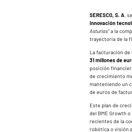
SERESCO, S. A
. s
innovación tecno
Asturias”
a la comp
trayectoria de la f
La facturación d
31 millones de eu
posición financie
de crecimiento me
manteniendo un cr
de euros de factu
Este plan de creci
del BME Growth o 
recientes de la co
robótica o visión 