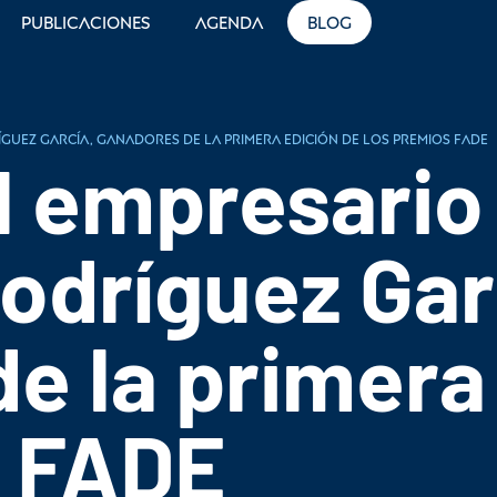
Publicaciones
Agenda
Blog
íguez García, ganadores de la primera edición de los Premios FADE
l empresario
odríguez Gar
e la primera
s FADE