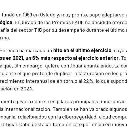
e fundó en 1969 en Oviedo y, muy pronto, supo adaptarse a
lógica
. El Jurado de los Premios FADE ha decidido otorg
añía del sector
TIC
por su desempeño durante el último a
irma.
e Seresco ha marcado un
hito en el último ejercicio
, cuyo
ros en 2021, un 6% más respecto al ejercicio anterior
. T
ra que, sin embargo, quiere continuar apuntalando. La c
diante el que pretende duplicar la facturación en los pr
ecimiento interanual de en torn,o al 22%, lo que supondr
ración en 2024.
miento pivota sobre tres pilares principales: incorporaci
la internacionalización. También se han valorado alguno
mpañía, relacionados con la ciberseguridad, cloud comput
artificial. Cabe destacar también la experiencia en innova