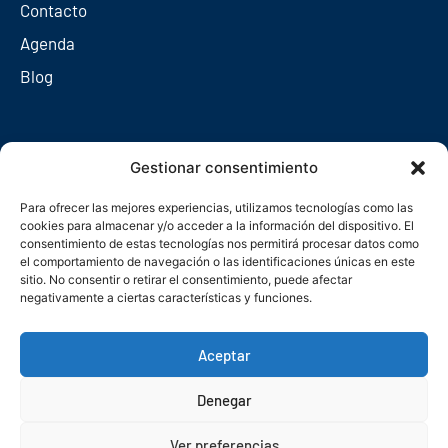
Contacto
Agenda
Blog
Redes sociales
Gestionar consentimiento
Para ofrecer las mejores experiencias, utilizamos tecnologías como las
cookies para almacenar y/o acceder a la información del dispositivo. El
consentimiento de estas tecnologías nos permitirá procesar datos como
el comportamiento de navegación o las identificaciones únicas en este
sitio. No consentir o retirar el consentimiento, puede afectar
negativamente a ciertas características y funciones.
Aceptar
Denegar
© Copyright 2026. Federación Asturiana de Empresarios
Ver preferencias
Política de privacidad
Política de cookies
Seguridad
Contacto