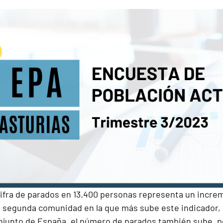
cifra de parados en 13.400 personas representa un incre
a segunda comunidad en la que más sube este indicador, s
conjunto de España, el número de parados también sube,