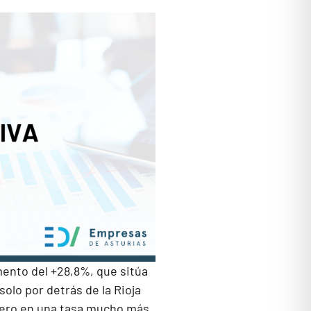
mento del +28,8%, que sitúa
olo por detrás de la Rioja
 pero en una tasa mucho más