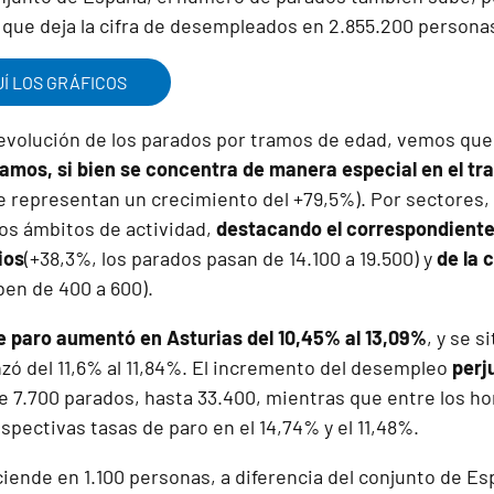
que deja la cifra de desempleados en 2.855.200 persona
Í LOS GRÁFICOS
evolución de los parados por tramos de edad, vemos qu
tramos, si bien se concentra de manera especial en el t
representan un crecimiento del +79,5%). Por sectores,
los ámbitos de actividad,
destacando el correspondiente 
ios
(+38,3%, los parados pasan de 14.100 a 19.500) y
de la 
en de 400 a 600).
de paro aumentó en Asturias del 10,45% al 13,09%
, y se 
nzó del 11,6% al 11,84%. El incremento del desempleo
perj
 7.700 parados, hasta 33.400, mientras que entre los ho
espectivas tasas de paro en el 14,74% y el 11,48%.
iende en 1.100 personas, a diferencia del conjunto de E