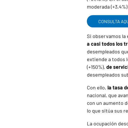
moderada (+3,4%) 
CONSULTA AQU
Si observamos la 
a casi todos los 
desempleados que 
extiende a todos 
(+150%),
de servic
desempleados sub
Con ello,
la tasa 
nacional, que ava
con un aumento de
lo que sitúa sus r
La ocupación desc